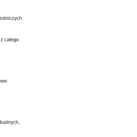
rolniczych
 z całego
kowe
dualnych,